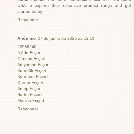
USA
to explore their extensive product range and get
started today.
Responder
Anônimo
27 de junho de 2026 às 12:19
22959240
Niğde Esçort
Giresun Esçort
Adıyaman Esçort
Karabük Esçort
Karaman Esçort
Çorum Esçort
Antep Esçort
Bartın Esçort
Manisa Esçort
Responder