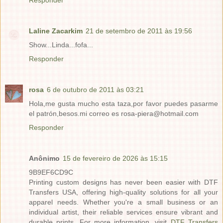
Responder
Laline Zacarkim
21 de setembro de 2011 às 19:56
Show...Linda...fofa...
Responder
rosa
6 de outubro de 2011 às 03:21
Hola,me gusta mucho esta taza,por favor puedes pasarme
el patrón,besos.mi correo es rosa-piera@hotmail.com
Responder
Anônimo
15 de fevereiro de 2026 às 15:15
9B9EF6CD9C
Printing custom designs has never been easier with DTF
Transfers USA, offering high-quality solutions for all your
apparel needs. Whether you're a small business or an
individual artist, their reliable services ensure vibrant and
durable prints. For more information, visit
DTF Transfers