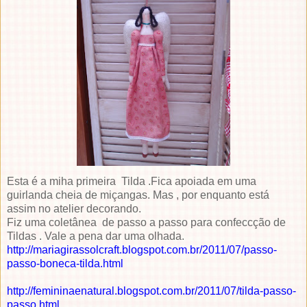
Esta é a miha primeira Tilda .Fica apoiada em uma
guirlanda cheia de miçangas. Mas , por enquanto está
assim no atelier decorando.
Fiz uma coletânea de passo a passo para confeccção de
Tildas . Vale a pena dar uma olhada.
http://mariagirassolcraft.blogspot.com.br/2011/07/passo-
passo-boneca-tilda.html
http://femininaenatural.blogspot.com.br/2011/07/tilda-passo-
passo.html