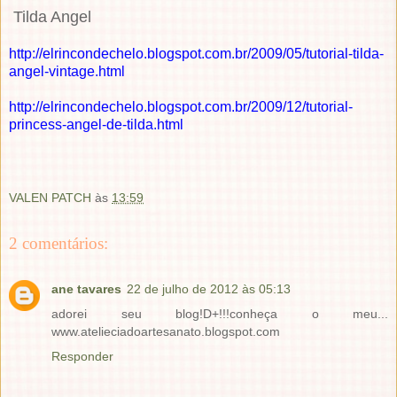
Tilda Angel
http://elrincondechelo.blogspot.com.br/2009/05/tutorial-tilda-
angel-vintage.html
http://elrincondechelo.blogspot.com.br/2009/12/tutorial-
princess-angel-de-tilda.html
VALEN PATCH
às
13:59
2 comentários:
ane tavares
22 de julho de 2012 às 05:13
adorei seu blog!D+!!!conheça o meu...
www.atelieciadoartesanato.blogspot.com
Responder