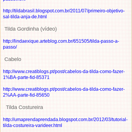
http://tildabrasil.blogspot.com.br/2011/07/primeiro-objetivo-
sal-tilda-anja-de.html
Tilda Gordinha (vídeo)
http://lindaexique.arteblog.com.br/651505/tilda-passo-a-
passo/
Cabelo
http://www.creatiblogs.pt/post/cabelos-da-tilda-como-fazer-
1%BA-parte-fid-85371
http://www.creatiblogs.pt/post/cabelos-da-tilda-como-fazer-
2%AA-parte-fid-85650
Tilda Costureira
http://umaprendaprendada.blogspot.com.br/2012/03/tutorial-
tilda-costureira-varideer.html