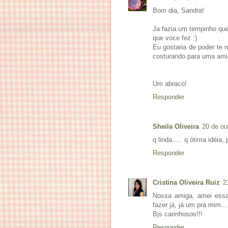
Bom dia, Sandra!
Ja fazia um tempinho que
que voce fez :)
Eu gostaria de poder te
costurando para uma ami
Um abraco!
Responder
Sheila Oliveira
20 de ou
q linda..... q ótima idéia
Responder
Cristina Oliveira Ruiz
2
Nossa amiga, amei essa 
fazer já, já um pra mim...
Bjs carinhosos!!!
Responder