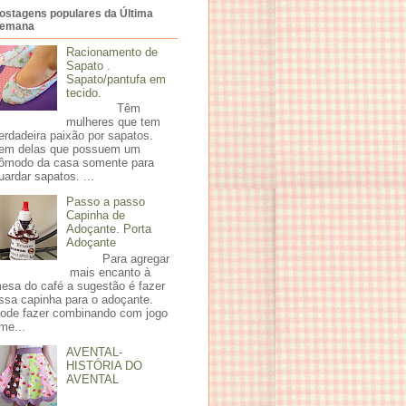
ostagens populares da Última
emana
Racionamento de
Sapato .
Sapato/pantufa em
tecido.
Têm
mulheres que tem
erdadeira paixão por sapatos.
em delas que possuem um
ômodo da casa somente para
uardar sapatos. ...
Passo a passo
Capinha de
Adoçante. Porta
Adoçante
Para agregar
mais encanto à
esa do café a sugestão é fazer
ssa capinha para o adoçante.
ode fazer combinando com jogo
me...
AVENTAL-
HISTÓRIA DO
AVENTAL