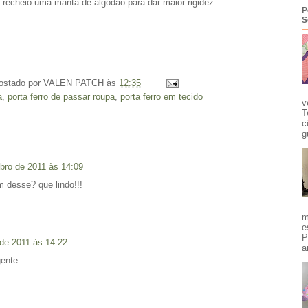
 recheio uma manta de algodão para dar maior rigidez.
P
S
ostado por
VALEN PATCH
às
12:35
a
,
porta ferro de passar roupa
,
porta ferro em tecido
v
T
c
g
ubro de 2011 às 14:09
 desse? que lindo!!!
m
e
P
 de 2011 às 14:22
a
ente...