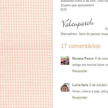
dobrando como o da foto. Usei no
Espero que aproveitem!
BJS
P
Marcadores:
ferro de passar roup
17 comentários:
Rosana Penze
8 de out
amiga me ensina fazer um
Responder
Lucia faria
8 de outubro
Amei, coloca o pap, prá g
Responder