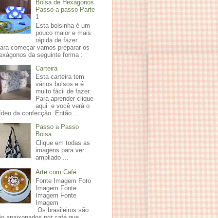
Bolsa de Hexágonos
Passo a passo Parte
1
Esta bolsinha é um
pouco maior e mais
rápida de fazer.
ara começar vamos preparar os
exágonos da seguinte forma :
Carteira
Esta carteira tem
vários bolsos e é
muito fácil de fazer.
Para aprender clique
aqui e você verá o
ídeo da confecção. Então ...
Passo a Passo
Bolsa
Clique em todas as
imagens para ver
ampliado ...
Arte com Café
Fonte Imagem Foto
Imagem Fonte
Imagem Fonte
Imagem
Os brasileiros são
ão apaixonados por café que