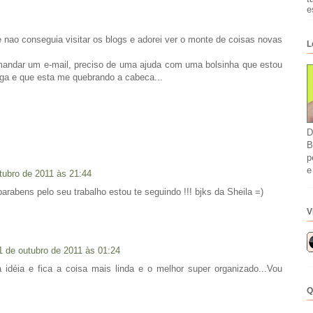
e
 nao conseguia visitar os blogs e adorei ver o monte de coisas novas
L
 mandar um e-mail, preciso de uma ajuda com uma bolsinha que estou
ga e que esta me quebrando a cabeca...
D
B
p
e
tubro de 2011 às 21:44
, parabens pelo seu trabalho estou te seguindo !!! bjks da Sheila =)
V
1 de outubro de 2011 às 01:24
idéia e fica a coisa mais linda e o melhor super organizado...Vou
Q