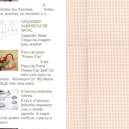
A
istória dos Aventais Antes
os aventais se tornarem o s...
SAQUINDO
SURPRESA DE
NATAL
Saquinho Natal
Clique na imagem
para ampliar
Peso de porta
"Flower Fair"
Este
Peso de Porta “
Flower Fair Doll” foi
feito com base na
evista Homespun (n° 66).Nesta
dição trás uma repor...
A famosa bolsinha
fofinha
Está é a famosa
bolsinha niqueleira
com o molde
japonês. A seguir
ocês podem verificar o passo a
asso .