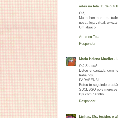
artes na tela
11 de outub
Olá,
Muito bonito o seu trab
nossa loja virtual. www.a
Um abraço
Artes na Tela
Responder
Maria Helena Mueller - 
Olá Sandra!
Estou encantada com teu
trabalhos.
PARABÉNS!
Estou te seguindo e está
SUCESSO pois mereces!
Bjs com carinho.
Responder
Linhas, lãs, tecidos e af