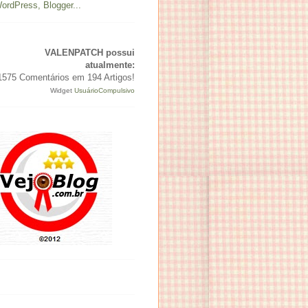
VALENPATCH possui
atualmente:
1575 Comentários em
194 Artigos!
Widget
UsuárioCompulsivo